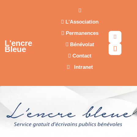
Aller au contenu principal
L'Association
Permanences
Recherc
L'encre
Bénévolat
Bleue
Contact
Intranet