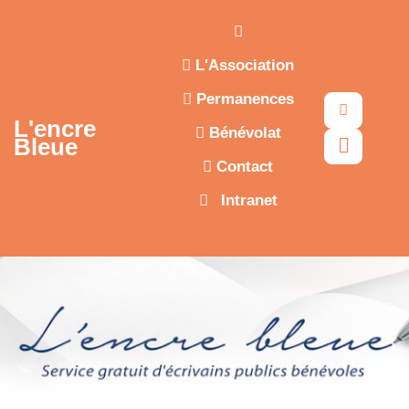
Aller au contenu principal
L'Association
Permanences
Recherc
L'encre
Bénévolat
Bleue
Contact
Intranet